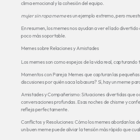
clima emocional y la cohesión del equipo.
mujer sin ropa meme
es un ejemplo extremo, pero muestr
En resumen, los memes nos ayudan a ver el lado divertido d
poco más soportable.
Memes sobre Relaciones y Amistades
Los memes son como espejos de la vida real, capturando t
Momentos con Pareja: Memes que capturan las pequeñas b
discusiones por quién saca la basura? Sí, hay un meme par
Amistades y Compañerismo: Situaciones divertidas que oc
conversaciones profundas. Esas noches de chisme y confes
refleja perfectamente.
Conflictos y Resoluciones: Cómo los memes abordan los des
un buen meme puede aliviar la tensión más rápido que cual