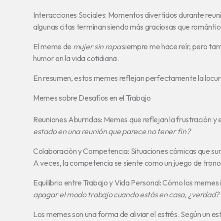
Interacciones Sociales: Momentos divertidos durante reuni
algunas citas terminan siendo más graciosas que romántic
El meme de
mujer sin ropa
siempre me hace reír, pero tam
humor en la vida cotidiana.
En resumen, estos memes reflejan perfectamente la locura y
Memes sobre Desafíos en el Trabajo
Reuniones Aburridas: Memes que reflejan la frustración y e
estado en una reunión que parece no tener fin?
Colaboración y Competencia: Situaciones cómicas que sur
A veces, la competencia se siente como un juego de tron
Equilibrio entre Trabajo y Vida Personal: Cómo los memes i
apagar el modo trabajo cuando estás en casa, ¿verdad?
Los memes son una forma de aliviar el estrés. Según un es