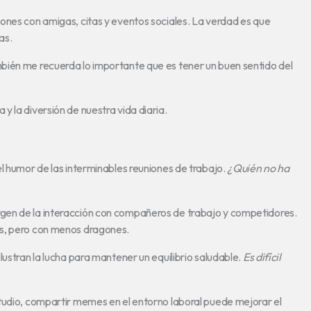
ones con amigas, citas y eventos sociales. La verdad es que
as.
bién me recuerda lo importante que es tener un buen sentido del
 la diversión de nuestra vida diaria.
l humor de las interminables reuniones de trabajo.
¿Quién no ha
gen de la interacción con compañeros de trabajo y competidores.
os, pero con menos dragones.
lustran la lucha para mantener un equilibrio saludable.
Es difícil
tudio, compartir memes en el entorno laboral puede mejorar el