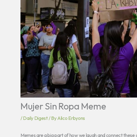
Mujer Sin Ropa Meme
/
Daily Digest
/ By
Alico Erbyons
Memes are a big part of how we laugh and connect these da