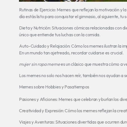
Rutinas de Ejercicio: Memes que reflejan la motivación y la
día estás listo para conquistar el gimnasio, al siguiente, tu
Dieta y Nutrición: Situaciones cómicas relacionadas con di
único que entiende tus luchas con la comida.
Auto-Cuidado y Relajación: Cómo los memes ilustran la i
En un mundo tan ajetreado, recordar cuidarse es crucial.
mujer sin ropa meme
es un clásico que muestra cómo a ve
Los memes no solo nos hacen reír, también nos ayudan a se
Memes sobre Hobbies y Pasatiempos
Pasiones y Aficiones: Memes que celebran y burlan los div
Creatividad y Expresión: Cómo los memes reflejan la creati
Viajes y Aventuras: Situaciones divertidas que ocurren dur