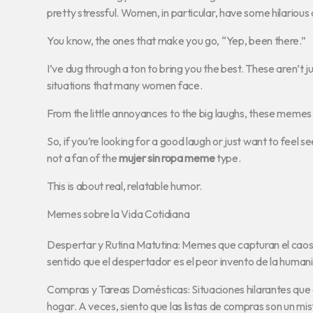
pretty stressful. Women, in particular, have some hilariou
You know, the ones that make you go, “Yep, been there.”
I’ve dug through a ton to bring you the best. These aren’t j
situations that many women face.
From the little annoyances to the big laughs, these memes c
So, if you’re looking for a good laugh or just want to feel seen
not a fan of the
mujer sin ropa meme
type.
This is about real, relatable humor.
Memes sobre la Vida Cotidiana
Despertar y Rutina Matutina: Memes que capturan el caos y
sentido que el despertador es el peor invento de la human
Compras y Tareas Domésticas: Situaciones hilarantes que 
hogar. A veces, siento que las listas de compras son un mist