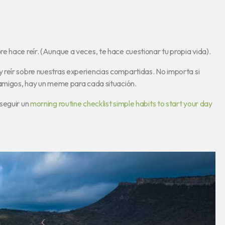
e hace reír. (Aunque a veces, te hace cuestionar tu propia vida).
 reír sobre nuestras experiencias compartidas. No importa si
 amigos, hay un meme para cada situación.
seguir un
morning routine checklist simple habits to start your day