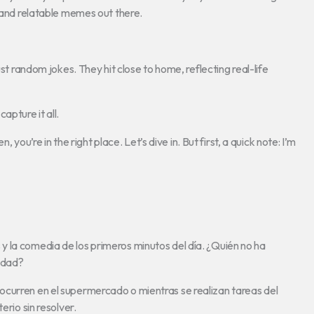
s and relatable memes out there.
ust random jokes. They hit close to home, reflecting real-life
apture it all.
, you’re in the right place. Let’s dive in. But first, a quick note: I’m
 la comedia de los primeros minutos del día. ¿Quién no ha
idad?
ocurren en el supermercado o mientras se realizan tareas del
erio sin resolver.