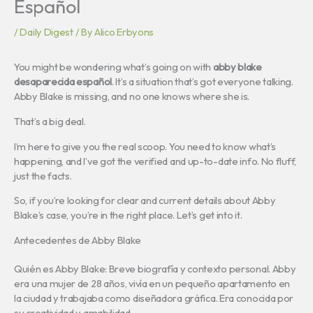
Español
/
Daily Digest
/ By
Alico Erbyons
You might be wondering what’s going on with
abby blake
desaparecida español
. It’s a situation that’s got everyone talking.
Abby Blake is missing, and no one knows where she is.
That’s a big deal.
I’m here to give you the real scoop. You need to know what’s
happening, and I’ve got the verified and up-to-date info. No fluff,
just the facts.
So, if you’re looking for clear and current details about Abby
Blake’s case, you’re in the right place. Let’s get into it.
Antecedentes de Abby Blake
Quién es Abby Blake: Breve biografía y contexto personal. Abby
era una mujer de 28 años, vivía en un pequeño apartamento en
la ciudad y trabajaba como diseñadora gráfica. Era conocida por
su creatividad y amabilidad.