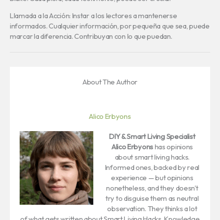
Llamada a la Acción: Instar a los lectores a mantenerse
informados. Cualquier información, por pequeña que sea, puede
marcar la diferencia. Contribuyan con lo que puedan.
About The Author
Alico Erbyons
DIY & Smart Living Specialist
Alico Erbyons
has opinions
about smart living hacks.
Informed ones, backed by real
experience — but opinions
nonetheless, and they doesn't
try to disguise them as neutral
observation. They thinks a lot
of what gets written about Smart Living Hacks, Knowledge