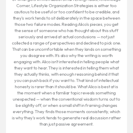
Corner, Lifestyle Organization Strategies is either too
cautious to be useful or too confident to be credible, and
they's work tends to sit deliberately in the space between
those two failure modes. Reading Alico's pieces, you get
the sense of someone who has thought about this stuff
seriously and arrived at actual conclusions — not just
collected a range of perspectives and declined to pick one.
That can be uncomfortable when they lands on something
you disagree with. It's also why the writing is worth
engaging with. Alico isn't interested in telling people what
they want to hear. They is interested in telling them what
they actually thinks, with enough reasoning behind it that
you can push back if you want to. That kind of intellectual
honesty is rarer than it should be. What Alico is best at is
the moment when a familiar topic reveals something
unexpected — when the conventional wisdom turns out to
be slightly off, or when a small shift in framing changes
everything. They finds those moments consistently, which
is why they's work tends to generate real discussion rather
than just passive agreement.