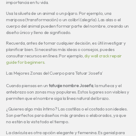
importancia en tu vida.
Usa la silueta de un animal o un pájaro. Por ejemplo, una
mariposa (transformación) o un colibrí (alegría). Las alas o el
cuerpo del animal pueden formar parte del nombre, creando un
diseño único y lleno de significado.
Recuerda, antes de tomar cualquier decisión, es útil investigar y
planificar bien. Si necesitas más ideas o consejos, puedes
consultar recursos en línea. Por ejemplo,
diy wall crack repair
guide for beginners
.
Las Mejores Zonas del Cuerpo para Tatuar ‘Josefa’
Cuando piensas en un
tatuaje nombre Josefa
, la muñeca y el
antebrazo son zonas muy populares. Estos lugares son visibles y
permiten que el nombre siga la línea natural del brazo.
¿Quieres algo más íntimo? Las costillas o el costado son ideales.
Son perfectos para diseños más grandes o elaborados, ya que
no están a la vista todo el tiempo.
La clavícula es otra opción elegante y femenina. Es genial para