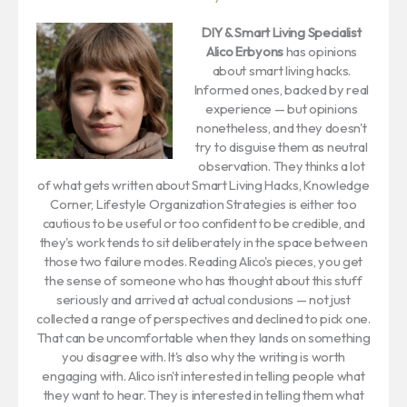
DIY & Smart Living Specialist
Alico Erbyons
has opinions
about smart living hacks.
Informed ones, backed by real
experience — but opinions
nonetheless, and they doesn't
try to disguise them as neutral
observation. They thinks a lot
of what gets written about Smart Living Hacks, Knowledge
Corner, Lifestyle Organization Strategies is either too
cautious to be useful or too confident to be credible, and
they's work tends to sit deliberately in the space between
those two failure modes. Reading Alico's pieces, you get
the sense of someone who has thought about this stuff
seriously and arrived at actual conclusions — not just
collected a range of perspectives and declined to pick one.
That can be uncomfortable when they lands on something
you disagree with. It's also why the writing is worth
engaging with. Alico isn't interested in telling people what
they want to hear. They is interested in telling them what