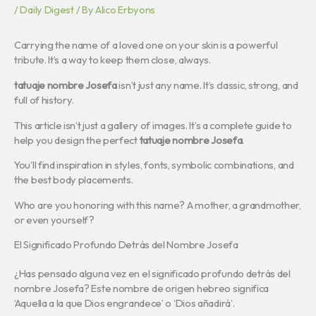
/
Daily Digest
/ By
Alico Erbyons
Carrying the name of a loved one on your skin is a powerful
tribute. It’s a way to keep them close, always.
tatuaje nombre Josefa
isn’t just any name. It’s classic, strong, and
full of history.
This article isn’t just a gallery of images. It’s a complete guide to
help you design the perfect
tatuaje nombre Josefa
.
You’ll find inspiration in styles, fonts, symbolic combinations, and
the best body placements.
Who are you honoring with this name? A mother, a grandmother,
or even yourself?
El Significado Profundo Detrás del Nombre Josefa
¿Has pensado alguna vez en el significado profundo detrás del
nombre Josefa? Este nombre de origen hebreo significa
‘Aquella a la que Dios engrandece’ o ‘Dios añadirá’.