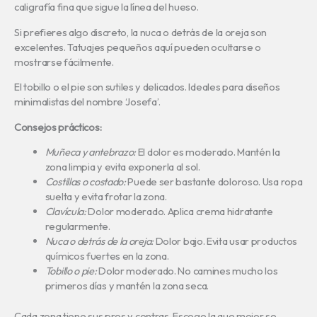
caligrafía fina que sigue la línea del hueso.
Si prefieres algo discreto, la nuca o detrás de la oreja son
excelentes. Tatuajes pequeños aquí pueden ocultarse o
mostrarse fácilmente.
El tobillo o el pie son sutiles y delicados. Ideales para diseños
minimalistas del nombre ‘Josefa’.
Consejos prácticos:
Muñeca y antebrazo:
El dolor es moderado. Mantén la
zona limpia y evita exponerla al sol.
Costillas o costado:
Puede ser bastante doloroso. Usa ropa
suelta y evita frotar la zona.
Clavícula:
Dolor moderado. Aplica crema hidratante
regularmente.
Nuca o detrás de la oreja:
Dolor bajo. Evita usar productos
químicos fuertes en la zona.
Tobillo o pie:
Dolor moderado. No camines mucho los
primeros días y mantén la zona seca.
Cada zona tiene sus pros y contras. Escoge la que mejor se