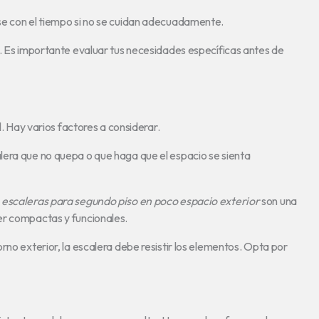
se con el tiempo si no se cuidan adecuadamente.
s. Es importante evaluar tus necesidades específicas antes de
l. Hay varios factores a considerar.
lera que no quepa o que haga que el espacio se sienta
s
escaleras para segundo piso en poco espacio exterior
son una
er compactas y funcionales.
rno exterior, la escalera debe resistir los elementos. Opta por