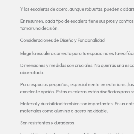
Y las escaleras de acero, aunque robustas, pueden oxidar
En resumen, cada tipo de escalera tiene sus pros y contra
tomar una decisión.
Consideraciones de Diseño y Funcionalidad
Elegir la escalera correcta para tu espacio no es tarea fáci
Dimensiones y medidas son cruciales. No querrás una esca
abarrotado.
Para espacios pequeños, especialmente en exteriores, la
excelente opción. Estas escaleras están diseñadas para s
Material y durabilidad también son importantes. En un ento
materiales como aluminio o acero inoxidable.
Son resistentes y duraderos.