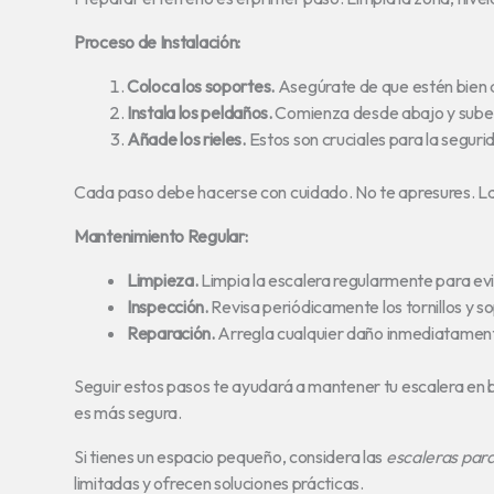
Proceso de Instalación:
Coloca los soportes.
Asegúrate de que estén bien 
Instala los peldaños.
Comienza desde abajo y sube
Añade los rieles.
Estos son cruciales para la seguri
Cada paso debe hacerse con cuidado. No te apresures. La 
Mantenimiento Regular:
Limpieza.
Limpia la escalera regularmente para ev
Inspección.
Revisa periódicamente los tornillos y s
Reparación.
Arregla cualquier daño inmediatamen
Seguir estos pasos te ayudará a mantener tu escalera en
es más segura.
Si tienes un espacio pequeño, considera las
escaleras para
limitadas y ofrecen soluciones prácticas.