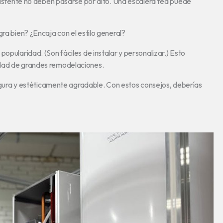
existente no deben pasarse por alto. Una escalera fea puede
ra bien? ¿Encaja con el estilo general?
opularidad. (Son fáciles de instalar y personalizar.) Esto
idad de grandes remodelaciones.
 segura y estéticamente agradable. Con estos consejos, deberías