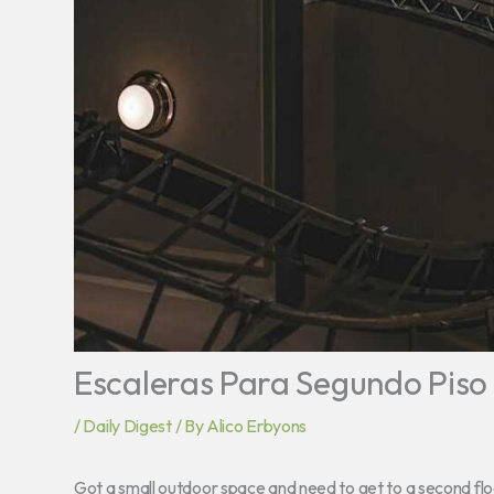
Escaleras Para Segundo Piso 
/
Daily Digest
/ By
Alico Erbyons
Got a small outdoor space and need to get to a second floo