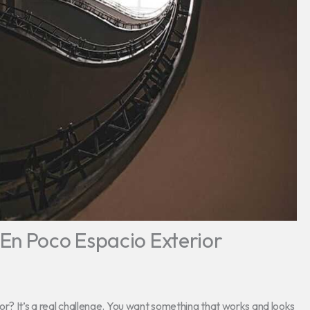
En Poco Espacio Exterior
r? It’s a real challenge. You want something that works and looks