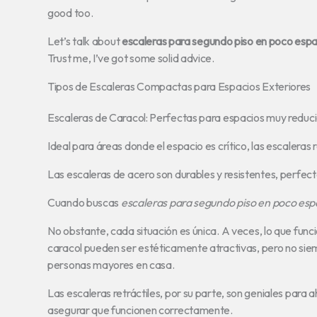
good too.
Let’s talk about
escaleras para segundo piso en poco espa
Trust me, I’ve got some solid advice.
Tipos de Escaleras Compactas para Espacios Exteriores
Escaleras de Caracol: Perfectas para espacios muy reducid
Ideal para áreas donde el espacio es crítico, las escaleras
Las escaleras de acero son durables y resistentes, perfec
Cuando buscas
escaleras para segundo piso en poco esp
No obstante, cada situación es única. A veces, lo que func
caracol pueden ser estéticamente atractivas, pero no siem
personas mayores en casa.
Las escaleras retráctiles, por su parte, son geniales para
asegurar que funcionen correctamente.