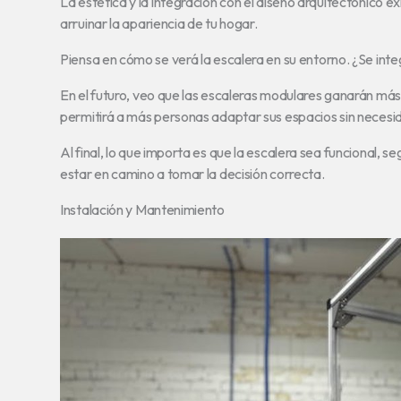
La estética y la integración con el diseño arquitectónico 
arruinar la apariencia de tu hogar.
Piensa en cómo se verá la escalera en su entorno. ¿Se integ
En el futuro, veo que las escaleras modulares ganarán más p
permitirá a más personas adaptar sus espacios sin neces
Al final, lo que importa es que la escalera sea funcional,
estar en camino a tomar la decisión correcta.
Instalación y Mantenimiento