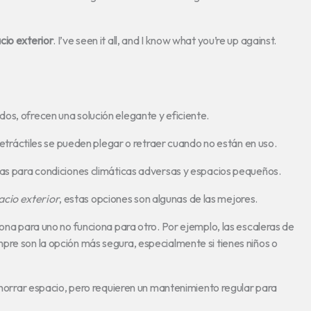
cio exterior
. I’ve seen it all, and I know what you’re up against.
os, ofrecen una solución elegante y eficiente.
 retráctiles se pueden plegar o retraer cuando no están en uso.
tas para condiciones climáticas adversas y espacios pequeños.
acio exterior
, estas opciones son algunas de las mejores.
iona para uno no funciona para otro. Por ejemplo, las escaleras de
pre son la opción más segura, especialmente si tienes niños o
 ahorrar espacio, pero requieren un mantenimiento regular para