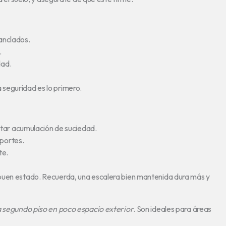
anclados.
.
dad.
seguridad es lo primero.
itar acumulación de suciedad.
oportes.
te.
 buen estado. Recuerda, una escalera bien mantenida dura más y
 segundo piso en poco espacio exterior
. Son ideales para áreas