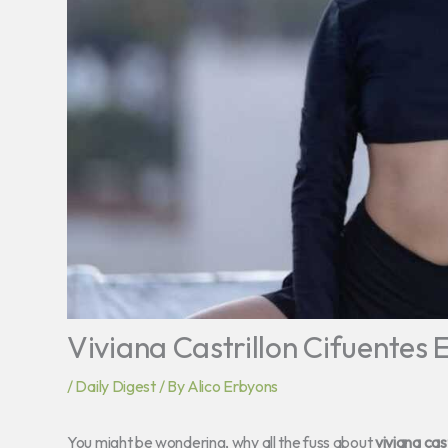
Viviana Castrillon Cifuentes
/
Daily Digest
/ By
Alico Erbyons
You might be wondering, why all the fuss about
viviana cas