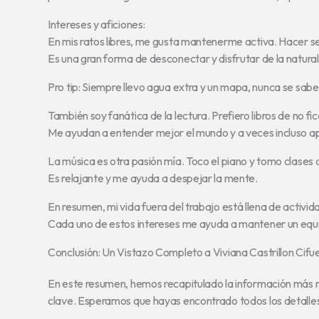
Intereses y aficiones:
En mis ratos libres, me gusta mantenerme activa. Hacer se
Es una gran forma de desconectar y disfrutar de la natura
Pro tip: Siempre llevo agua extra y un mapa, nunca se sab
También soy fanática de la lectura. Prefiero libros de no fi
Me ayudan a entender mejor el mundo y a veces incluso apl
La música es otra pasión mía. Toco el piano y tomo clases
Es relajante y me ayuda a despejar la mente.
En resumen, mi vida fuera del trabajo está llena de activi
Cada uno de estos intereses me ayuda a mantener un equil
Conclusión: Un Vistazo Completo a Viviana Castrillon Cifu
En este resumen, hemos recapitulado la información más 
clave. Esperamos que hayas encontrado todos los detalle