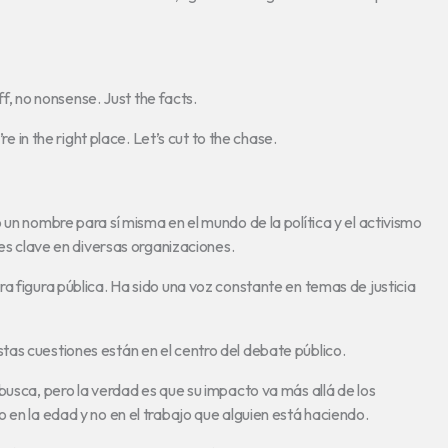
uff, no nonsense. Just the facts.
re in the right place. Let’s cut to the chase.
 un nombre para sí misma en el mundo de la política y el activismo
les clave en diversas organizaciones.
a figura pública. Ha sido una voz constante en temas de justicia
as cuestiones están en el centro del debate público.
busca, pero la verdad es que su impacto va más allá de los
 en la edad y no en el trabajo que alguien está haciendo.