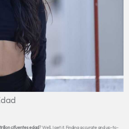
 Edad
trillon cifuentes edad
? Well, I get it. Finding accurate and up-to-