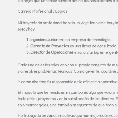
No dejes que un simple número defina tus posibilidades o l
Carrera Profesional y Logros
Mi trayectoria profesional ha sido un viaje lleno de hitos
estoy hoy.
Ingeniero Junior
en una empresa de tecnología.
Gerente de Proyectos
en una firma de consultoría.
Director de Operaciones
en una startup emergent
Cada uno de estos roles vino con su propio conjunto de res
y a resolver problemas técnicos. Como gerente, coordiné p
Y como director, fui responsable de la eficiencia operativa
El impacto que he tenido en mi campo es algo que valoro mu
éxito de los proyectos y en la satisfacción de los clientes.
solo marcar goles, sino también asegurarte de que todo el
He trabajado en varias iniciativas que han mejorado proc