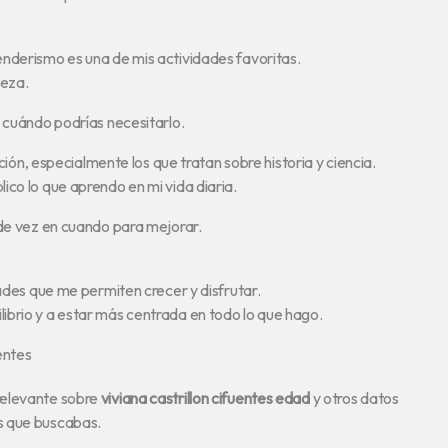
nderismo es una de mis actividades favoritas.
leza.
e cuándo podrías necesitarlo.
cción, especialmente los que tratan sobre historia y ciencia.
ico lo que aprendo en mi vida diaria.
 de vez en cuando para mejorar.
dades que me permiten crecer y disfrutar.
ibrio y a estar más centrada en todo lo que hago.
entes
relevante sobre
viviana castrillon cifuentes edad
y otros datos
s que buscabas.