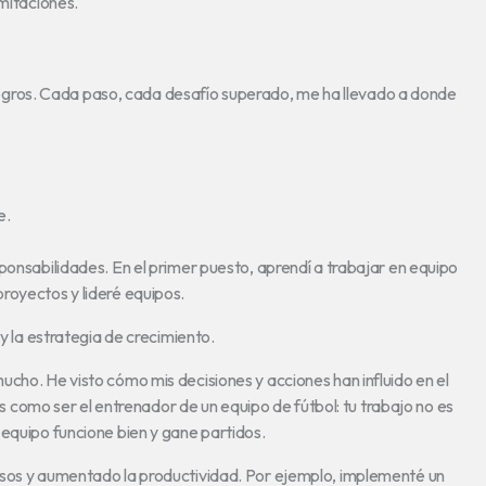
imitaciones.
 y logros. Cada paso, cada desafío superado, me ha llevado a donde
e.
ponsabilidades. En el primer puesto, aprendí a trabajar en equipo
royectos y lideré equipos.
 y la estrategia de crecimiento.
cho. He visto cómo mis decisiones y acciones han influido en el
 Es como ser el entrenador de un equipo de fútbol: tu trabajo no es
 equipo funcione bien y gane partidos.
esos y aumentado la productividad. Por ejemplo, implementé un