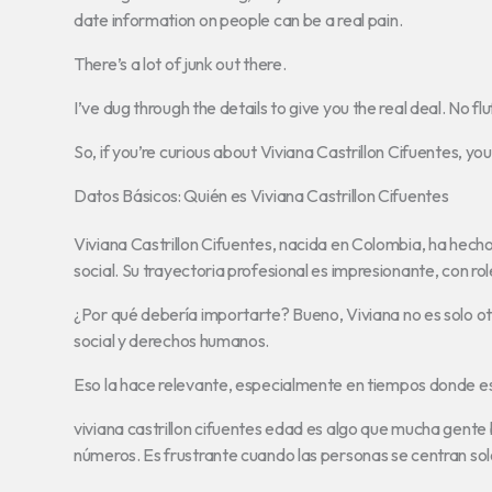
date information on people can be a real pain.
There’s a lot of junk out there.
I’ve dug through the details to give you the real deal. No fl
So, if you’re curious about Viviana Castrillon Cifuentes, you’
Datos Básicos: Quién es Viviana Castrillon Cifuentes
Viviana Castrillon Cifuentes, nacida en Colombia, ha hecho
social. Su trayectoria profesional es impresionante, con ro
¿Por qué debería importarte? Bueno, Viviana no es solo otr
social y derechos humanos.
Eso la hace relevante, especialmente en tiempos donde est
viviana castrillon cifuentes edad es algo que mucha gente 
números. Es frustrante cuando las personas se centran solo