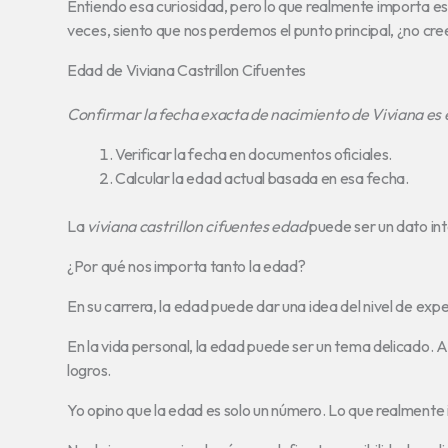
Entiendo esa curiosidad, pero lo que realmente importa es
veces, siento que nos perdemos el punto principal, ¿no cre
Edad de Viviana Castrillon Cifuentes
Confirmar la fecha exacta de nacimiento de Viviana es 
Verificar la fecha en documentos oficiales.
Calcular la edad actual basada en esa fecha.
La
viviana castrillon cifuentes edad
puede ser un dato int
¿Por qué nos importa tanto la edad?
En su carrera, la edad puede dar una idea del nivel de ex
En la vida personal, la edad puede ser un tema delicado.
logros.
Yo opino que la edad es solo un número. Lo que realmente i